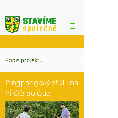
Popis projektu
Pingpongový stůl i na
hřiště do Otic