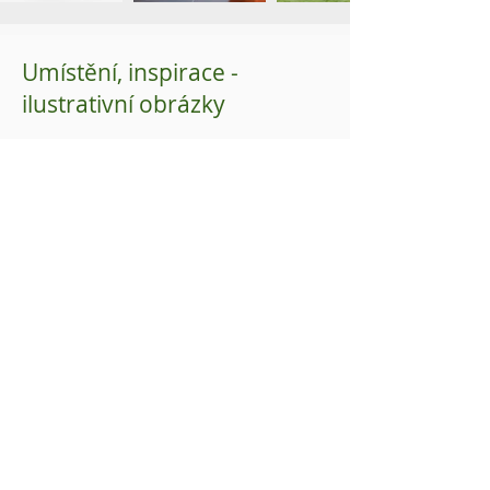
Umístění, inspirace -
ilustrativní obrázky
Jak využijí nápad obyvatelé
Strančic a přidružených obcí
Pingpongový stůl na otickém hřišti
využijí ke hře a sportu obyvatelé Otic.
Můžeme pak uspořádat třeba turnaj
pingpongových borců všech našich
obcí :-). Není to ale až tak drahé a tak
díky všem za podporu.