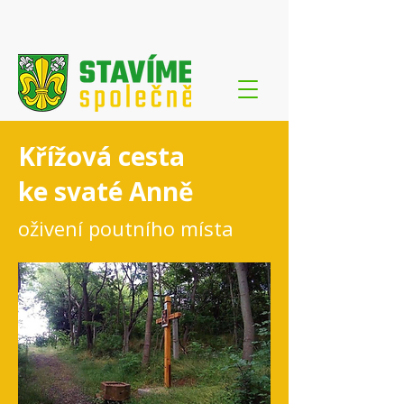
Křížová cesta
ke svaté Anně
oživení poutního místa