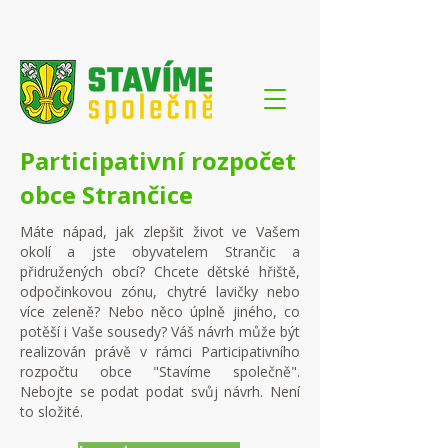
Participativní rozpočet
obce Strančice
M
áte nápad, jak zlepšit život ve Vašem
okolí a jste obyvatelem Strančic a
přidružených obcí? Chcete dětské hřiště,
odpočinkovou zónu, chytré lavičky nebo
více zeleně? Nebo něco úplně jiného, co
potěší i Vaše sousedy? Váš návrh může být
realizován právě v rámci Participativního
rozpočtu obce "Stavíme společně".
Nebojte se podat podat svůj návrh. Není
to složité.